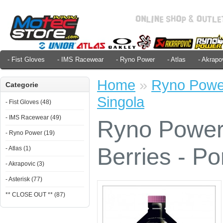
- Fist Gloves
- IMS Racewear
- Ryno Power
- Atlas
- Akrapo
Home
»
Ryno Power
Categorie
Singola
- Fist Gloves (48)
- IMS Racewear (49)
Ryno Power
- Ryno Power (19)
Berries - Po
- Atlas (1)
- Akrapovic (3)
- Asterisk (77)
** CLOSE OUT ** (87)