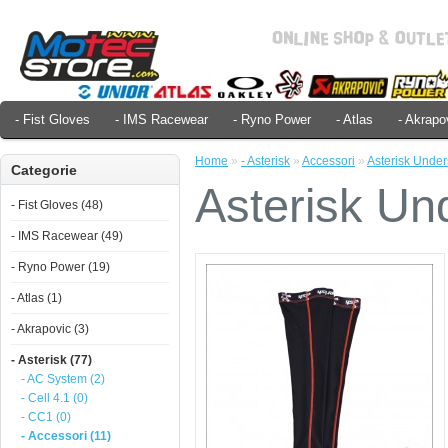
- Fist Gloves
- IMS Racewear
- Ryno Power
- Atlas
- Akrapo
Home
»
- Asterisk
»
Accessori
»
Asterisk Under
Categorie
Asterisk Un
- Fist Gloves (48)
- IMS Racewear (49)
- Ryno Power (19)
- Atlas (1)
- Akrapovic (3)
- Asterisk (77)
- AC System (2)
- Cell 4.1 (0)
- CC1 (0)
- Accessori (11)