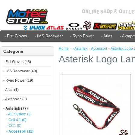
- Fist Gloves
- IMS Racewear
- Ryno Power
- Atlas
- Akrapo
Home
»
- Asterisk
»
Accessori
»
Asterisk Logo
Categorie
Asterisk Logo La
- Fist Gloves (48)
- IMS Racewear (49)
- Ryno Power (19)
- Atlas (1)
- Akrapovic (3)
- Asterisk (77)
- AC System (2)
- Cell 4.1 (0)
- CC1 (0)
- Accessori (11)