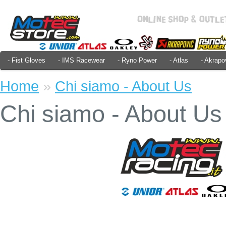
- Fist Gloves
- IMS Racewear
- Ryno Power
- Atlas
- Akrapo
Home
»
Chi siamo - About Us
Chi siamo - About Us